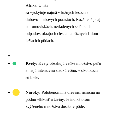
Afrika. U nás
sa vyskytuje najmä v lužných lesoch a
dubovo-hrabových porastoch. Rozšírená je aj
na rumoviskách, neriadených skládkach
odpadov, okrajoch ciest a na rôznych ladom
ležiacich pôdach.
Kvety:
Kvety obsahujú veľké množstvo peľu
a majú intenzívnu sladkú vôňu, v okolíkoch
sú biele.
Nároky:
Polotieňomilná drevina, náročná na
pôdnu vlhkosť a živiny. Je indikátorom
zvýšeného množstva dusíka v pôde.