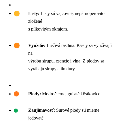
Listy:
Listy sú vajcovité, nepárnoperovito
zložené
s pílkovitým okrajom.
Využitie:
Liečivá rastlina. Kvety sa využívajú
na
výrobu sirupu, esencie i vína. Z plodov sa
vyrábajú sirupy a tinktúry.
Plody:
Modročierne, guľaté kôstkovice.
Zaujímavosť:
Surové plody sú mierne
jedovaté.