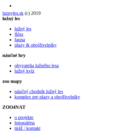
luznyles.sk
(c) 2019
lužný les
lužný les
flóra
fauna
plazy & obojživelníky
náučné hry
obyvatelia lužného lesa
lužný kvíz
zoo mapy
náučný chodník lužný les
komplex pre plazy a obojživelníky
ZOO4NAT
o projekte
fotogaléria
tiráž / kontakt