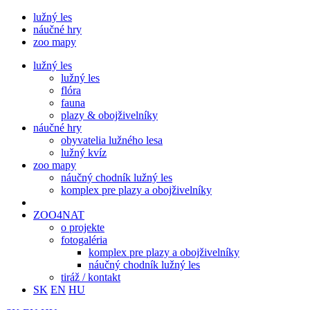
lužný les
náučné hry
zoo mapy
lužný les
lužný les
flóra
fauna
plazy & obojživelníky
náučné hry
obyvatelia lužného lesa
lužný kvíz
zoo mapy
náučný chodník lužný les
komplex pre plazy a obojživelníky
ZOO4NAT
o projekte
fotogaléria
komplex pre plazy a obojživelníky
náučný chodník lužný les
tiráž / kontakt
SK
EN
HU