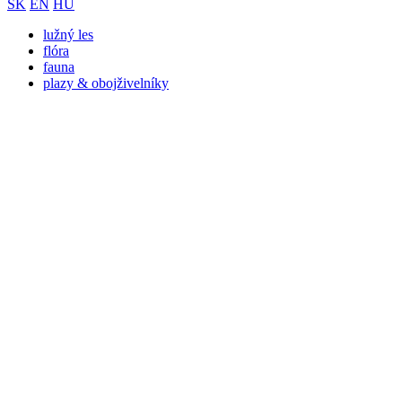
SK
EN
HU
lužný les
flóra
fauna
plazy & obojživelníky